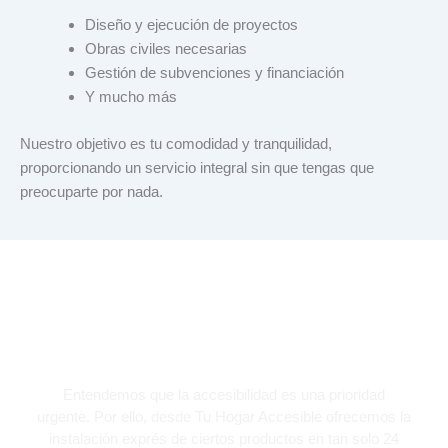
Diseño y ejecución de proyectos
Obras civiles necesarias
Gestión de subvenciones y financiación
Y mucho más
Nuestro objetivo es tu comodidad y tranquilidad,
proporcionando un servicio integral sin que tengas que
preocuparte por nada.
Instalación Rápida de
salvaescaleras en Mallorca
Entendemos que la accesibilidad es una prioridad
urgente. Por ello, desde Tu Hogar Accesible ofrecemos la
instalación exprés de ciertos productos en tan solo 24