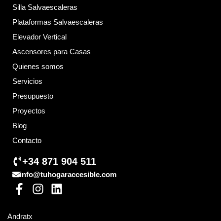
Silla Salvaescaleras
Plataformas Salvaescaleras
Elevador Vertical
Ascensores para Casas
Quienes somos
Servicios
Presupuesto
Proyectos
Blog
Contacto
+34 871 904 511
info@tuhogaraccesible.com
F
I
L
a
n
i
c
s
n
Andratx